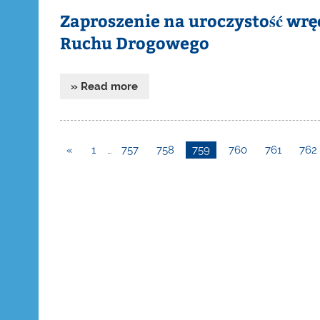
Zaproszenie na uroczystość wr
Ruchu Drogowego
» Read more
«
1
…
757
758
759
760
761
762