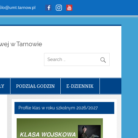
6lo@umt.tarnow.pl
owej w Tarnowie
ŁY
PODZIAŁ GODZIN
E-DZIENNIK
Profile klas w roku szkolnym 2026/2027