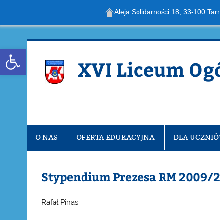
Aleja Solidarności 18, 33-100 Tar
Skip
to
content
Open toolbar
XVI Liceum Og
O NAS
OFERTA EDUKACYJNA
DLA UCZNI
Stypendium Prezesa RM 2009/
Rafał Pinas