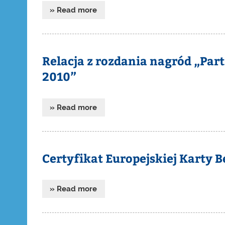
» Read more
Relacja z rozdania nagród „Pa
2010”
» Read more
Certyfikat Europejskiej Karty
» Read more