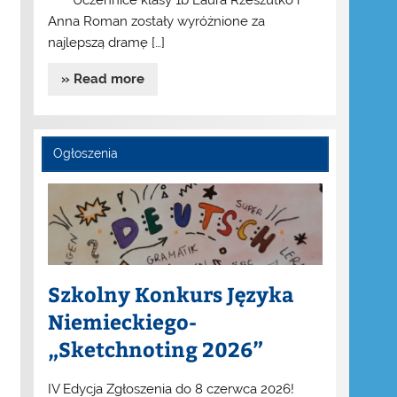
Uczennice klasy 1b Laura Rzeszutko i
Anna Roman zostały wyróżnione za
najlepszą dramę […]
» Read more
Ogłoszenia
Szkolny Konkurs Języka
Niemieckiego-
„Sketchnoting 2026”
IV Edycja Zgłoszenia do 8 czerwca 2026!