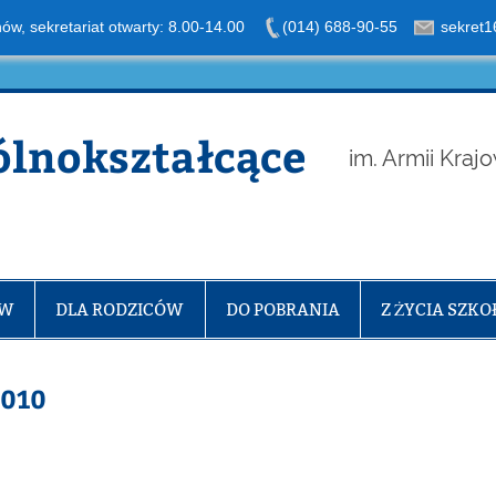
nów, sekretariat otwarty: 8.00-14.00
(014) 688-90-55
sekret1
ólnokształcące
im. Armii Kraj
ÓW
DLA RODZICÓW
DO POBRANIA
Z ŻYCIA SZKO
2010