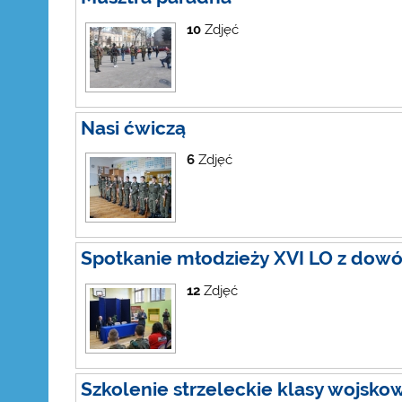
10
Zdjęć
Nasi ćwiczą
6
Zdjęć
Spotkanie młodzieży XVI LO z dowó
12
Zdjęć
Szkolenie strzeleckie klasy wojsko