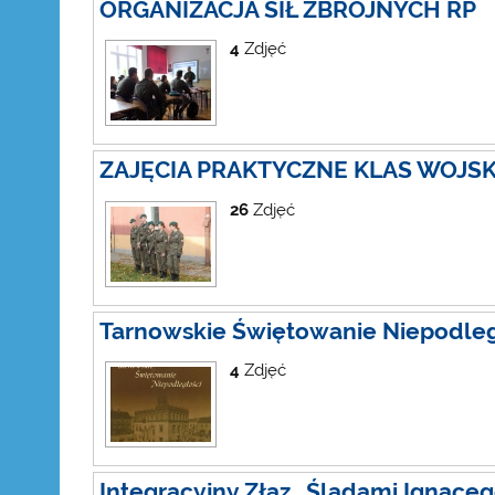
ORGANIZACJA SIŁ ZBROJNYCH RP
4
Zdjęć
ZAJĘCIA PRAKTYCZNE KLAS WOJ
26
Zdjęć
Tarnowskie Świętowanie Niepodleg
4
Zdjęć
Integracyjny Złaz „Śladami Ignace