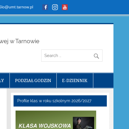
6lo@umt.tarnow.pl
owej w Tarnowie
ŁY
PODZIAŁ GODZIN
E-DZIENNIK
Profile klas w roku szkolnym 2026/2027