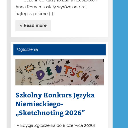
Uczennice klasy 1b Laura Rzeszutko i
Anna Roman zostały wyróżnione za
najlepszą dramę […]
» Read more
Ogłoszenia
Szkolny Konkurs Języka
Niemieckiego-
„Sketchnoting 2026”
IV Edycja Zgłoszenia do 8 czerwca 2026!