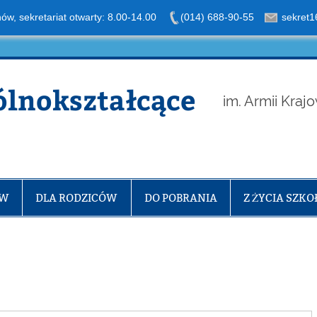
nów, sekretariat otwarty: 8.00-14.00
(014) 688-90-55
sekret1
ólnokształcące
im. Armii Kraj
ÓW
DLA RODZICÓW
DO POBRANIA
Z ŻYCIA SZKO