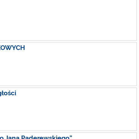
SKOWYCH
łości
go Jana Paderewskiego”