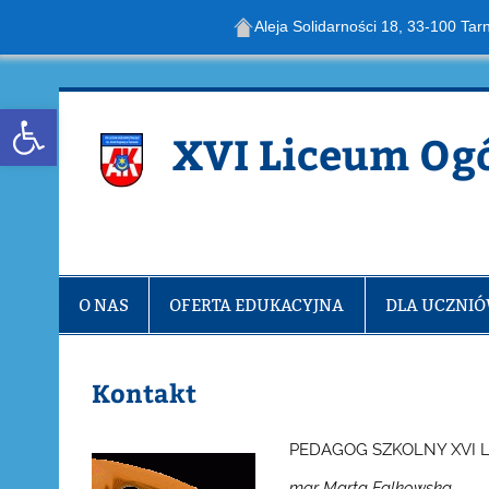
Aleja Solidarności 18, 33-100 Tar
Skip
to
content
Open toolbar
XVI Liceum Og
O NAS
OFERTA EDUKACYJNA
DLA UCZNI
Kontakt
PEDAGOG SZKOLNY XVI 
mgr Marta Falkowska