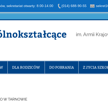
nów, sekretariat otwarty: 8.00-14.00
(014) 688-90-55
sekret1
ólnokształcące
im. Armii Kraj
ÓW
DLA RODZICÓW
DO POBRANIA
Z ŻYCIA SZKO
LO W TARNOWIE