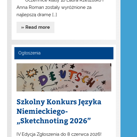
Uczennice klasy 1b Laura Rzeszutko i
Anna Roman zostały wyróżnione za
najlepszą dramę […]
» Read more
Ogłoszenia
Szkolny Konkurs Języka
Niemieckiego-
„Sketchnoting 2026”
IV Edycja Zgłoszenia do 8 czerwca 2026!