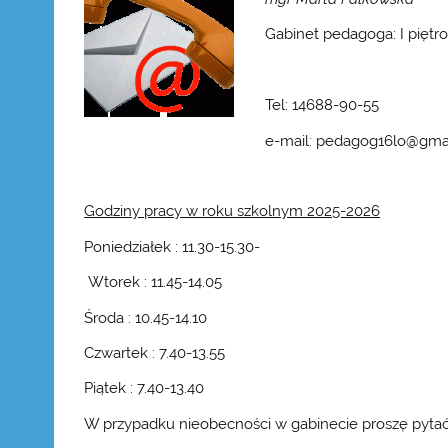
Gabinet pedagoga: I piętro
Tel: 14688-90-55
e-mail: pedagog16lo@gmai
Godziny pracy w roku szkolnym 2025-2026
Poniedziałek : 11.30-15.30-
Wtorek : 11.45-14.05
Środa : 10.45-14.10
Czwartek : 7.40-13.55
Piątek : 7.40-13.40
W przypadku nieobecności w gabinecie proszę pytać