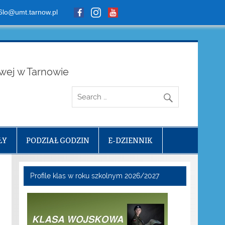
6lo@umt.tarnow.pl
owej w Tarnowie
ŁY
PODZIAŁ GODZIN
E-DZIENNIK
Profile klas w roku szkolnym 2026/2027