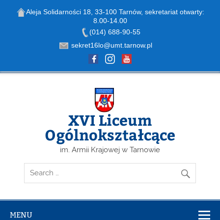
Aleja Solidarności 18, 33-100 Tarnów, sekretariat otwarty:
8.00-14.00
Open toolbar
(014) 688-90-55
sekret16lo@umt.tarnow.pl
Skip
to
content
XVI Liceum
Ogólnokształcące
im. Armii Krajowej w Tarnowie
MENU