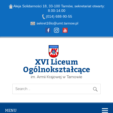
Aleja Solidarności 18, 33-100 Tarnów, sekretariat otwarty:
8.00-14.00
Open toolbar
(014) 688-90-55
sekret16lo@umt.tarnow.pl
Skip
to
content
XVI Liceum
Ogólnokształcące
im. Armii Krajowej w Tarnowie
MENU