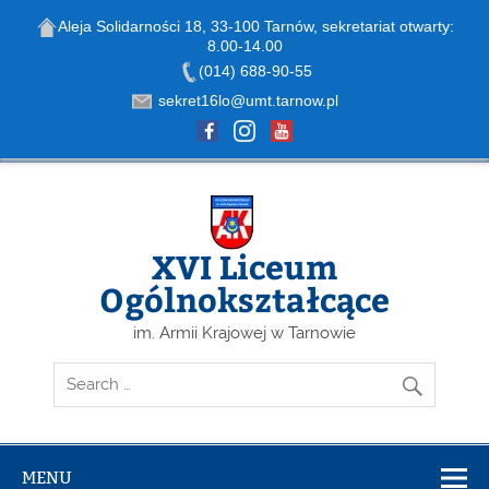
Aleja Solidarności 18, 33-100 Tarnów, sekretariat otwarty:
8.00-14.00
Open toolbar
(014) 688-90-55
sekret16lo@umt.tarnow.pl
Skip
to
content
XVI Liceum
Ogólnokształcące
im. Armii Krajowej w Tarnowie
MENU