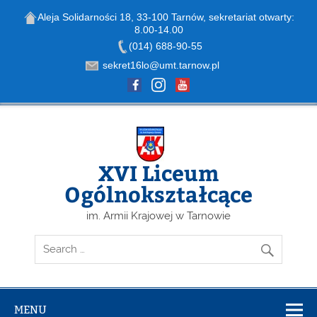
Aleja Solidarności 18, 33-100 Tarnów, sekretariat otwarty:
8.00-14.00
Open toolbar
(014) 688-90-55
sekret16lo@umt.tarnow.pl
Skip
to
content
XVI Liceum
Ogólnokształcące
im. Armii Krajowej w Tarnowie
MENU