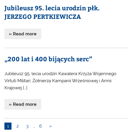
Jubileusz 95. lecia urodzin płk.
JERZEGO PERTKIEWICZA
» Read more
„200 lat i 400 bijących serc”
Jubileusz 95. lecia urodzin Kawalera Krzyża Wojennego
Virtuti Militari, Żołnierza Kampanii Wrześniowej i Armii
Krajowej […]
» Read more
1
2
3
…
6
»