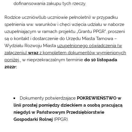
dofinansowania zakupu tych rzeczy.
Rodzice uczniów(lub uczniowie pełnoletni) w przypadku
spełnienia ww. warunków i chęci wzięcia udziału w naborze
uzupełniającym w ramach projektu „Grantu PPGR”, proszeni
są o kontakt i dostarczenie do Urzędu Miasta Tarnowa –
Wydziału Rozwoju Miasta
uzupełnionego oświadczenia (w
załączeniu)
wraz
z kompletem dokumentów wymienionych
poniżej,
w nieprzekraczalnym terminie
do 10 listopada
2022r:
Dokumenty potwierdzające
POKREWIEŃSTWO w
linii prostej pomiędzy dzieckiem a osobą pracującą
niegdyś w Państwowym Przedsiębiorstwie
Gospodarki Rolnej
(PPGR).