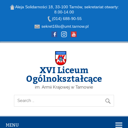
Aleja Solidarności 18, 33-100 Tarnów, sekretariat otwarty:
8.00-14.00
Open toolbar
(014) 688-90-55
sekret16lo@umt.tarnow.pl
Skip
to
content
XVI Liceum
Ogólnokształcące
im. Armii Krajowej w Tarnowie
MENU