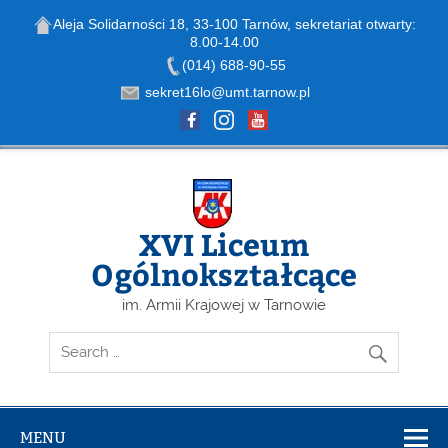
Aleja Solidarności 18, 33-100 Tarnów, sekretariat otwarty:
8.00-14.00
Open toolbar
(014) 688-90-55
sekret16lo@umt.tarnow.pl
Skip
to
content
XVI Liceum
Ogólnokształcące
im. Armii Krajowej w Tarnowie
MENU