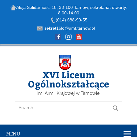
Aleja Solidarności 18, 33-100 Tarnów, sekretariat otwarty:
8.00-14.00
Open toolbar
(014) 688-90-55
sekret16lo@umt.tarnow.pl
Skip
to
content
XVI Liceum
Ogólnokształcące
im. Armii Krajowej w Tarnowie
MENU