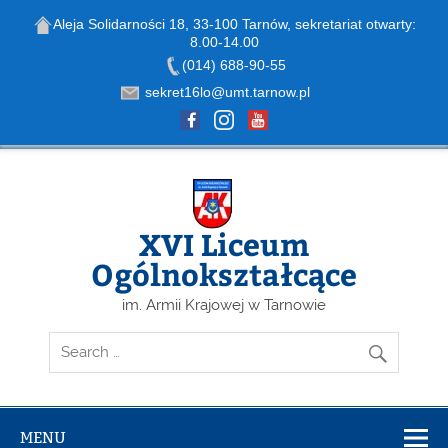
Aleja Solidarności 18, 33-100 Tarnów, sekretariat otwarty:
8.00-14.00
Open toolbar
(014) 688-90-55
sekret16lo@umt.tarnow.pl
Skip
to
content
XVI Liceum
Ogólnokształcące
im. Armii Krajowej w Tarnowie
MENU