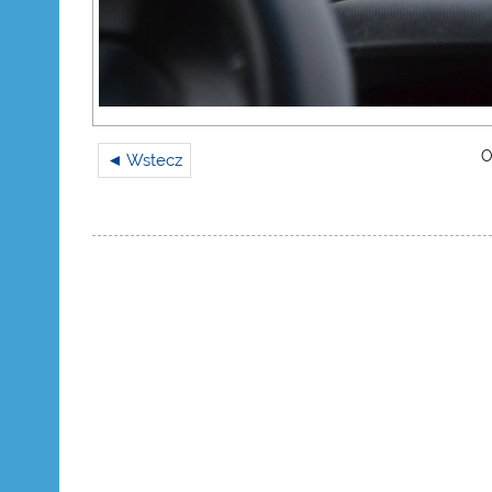
O
◄ Wstecz