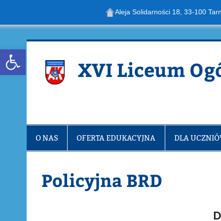
Aleja Solidarności 18, 33-100 Tar
Skip
to
content
Open toolbar
XVI Liceum Og
O NAS
OFERTA EDUKACYJNA
DLA UCZNI
Policyjna BRD
D