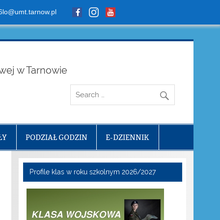
6lo@umt.tarnow.pl
owej w Tarnowie
ŁY
PODZIAŁ GODZIN
E-DZIENNIK
Profile klas w roku szkolnym 2026/2027