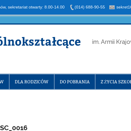
nów, sekretariat otwarty: 8.00-14.00
(014) 688-90-55
sekret1
ólnokształcące
im. Armii Kraj
ÓW
DLA RODZICÓW
DO POBRANIA
Z ŻYCIA SZKO
SC_0016