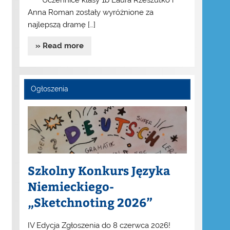
Uczennice klasy 1b Laura Rzeszutko i
Anna Roman zostały wyróżnione za
najlepszą dramę […]
» Read more
Ogłoszenia
Szkolny Konkurs Języka
Niemieckiego-
„Sketchnoting 2026”
IV Edycja Zgłoszenia do 8 czerwca 2026!