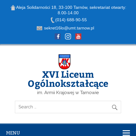
Aleja Solidarności 18, 33-100 Tarnów, sekretariat otwarty:
8.00-14.00
Open toolbar
(014) 688-90-55
sekret16lo@umt.tarnow.pl
Skip
to
content
XVI Liceum
Ogólnokształcące
im. Armii Krajowej w Tarnowie
MENU