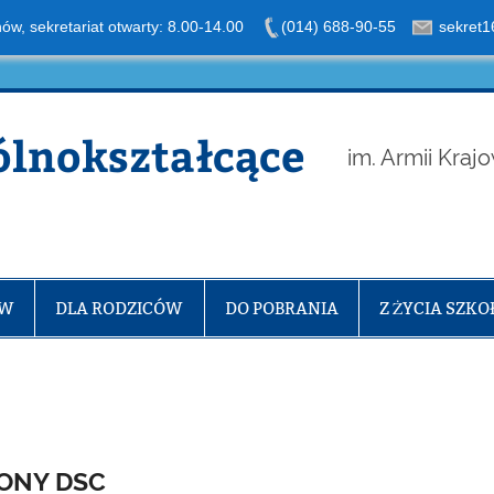
nów, sekretariat otwarty: 8.00-14.00
(014) 688-90-55
sekret1
ólnokształcące
im. Armii Kraj
ÓW
DLA RODZICÓW
DO POBRANIA
Z ŻYCIA SZKO
ONY DSC