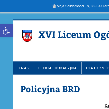
Aleja Solidarności 18, 33-100 Tar
Skip
to
content
Open toolbar
XVI Liceum Og
O NAS
OFERTA EDUKACYJNA
DLA UCZNI
Policyjna BRD
S