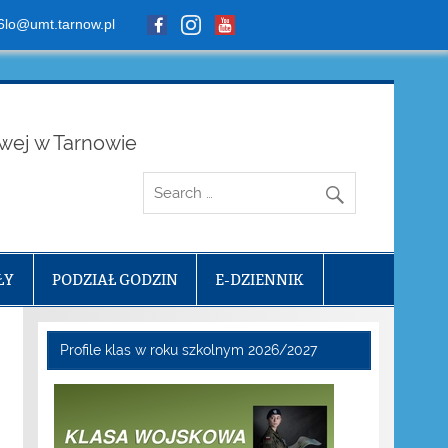
6lo@umt.tarnow.pl
owej w Tarnowie
ŁY
PODZIAŁ GODZIN
E-DZIENNIK
Profile klas w roku szkolnym 2026/2027