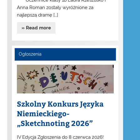
Uczennice klasy 1b Laura Rzeszutko i
Anna Roman zostały wyróżnione za
najlepszą dramę […]
» Read more
Ogłoszenia
Szkolny Konkurs Języka
Niemieckiego-
„Sketchnoting 2026”
IV Edycja Zgłoszenia do 8 czerwca 2026!