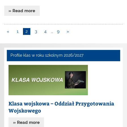
» Read more
«
1
2
3
4
…
9
»
Profile klas w roku szkolnym 2026/2027
Klasa wojskowa – Oddział Przygotowania
Wojskowego
» Read more