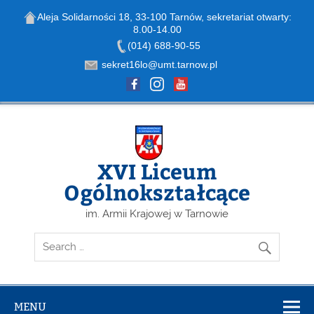
Aleja Solidarności 18, 33-100 Tarnów, sekretariat otwarty:
8.00-14.00
Open toolbar
(014) 688-90-55
sekret16lo@umt.tarnow.pl
Skip
to
content
XVI Liceum
Ogólnokształcące
im. Armii Krajowej w Tarnowie
MENU