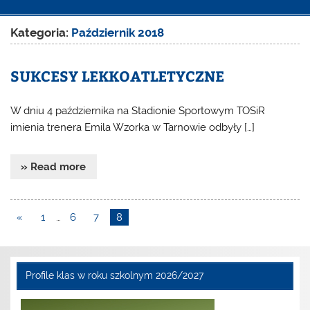
Kategoria:
Październik 2018
SUKCESY LEKKOATLETYCZNE
W dniu 4 października na Stadionie Sportowym TOSiR
imienia trenera Emila Wzorka w Tarnowie odbyły […]
» Read more
«
1
…
6
7
8
Profile klas w roku szkolnym 2026/2027