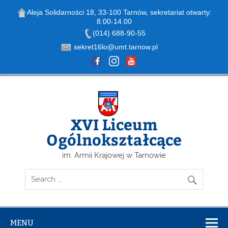
Aleja Solidarności 18, 33-100 Tarnów, sekretariat otwarty:
8.00-14.00
Open toolbar
(014) 688-90-55
sekret16lo@umt.tarnow.pl
Skip
to
content
XVI Liceum
Ogólnokształcące
im. Armii Krajowej w Tarnowie
MENU