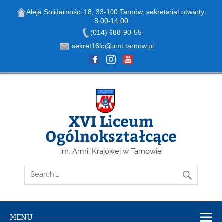
Aleja Solidarności 18, 33-100 Tarnów, sekretariat otwarty:
8.00-14.00
Open toolbar
(014) 688-90-55
sekret16lo@umt.tarnow.pl
Skip
to
content
XVI Liceum
Ogólnokształcące
im. Armii Krajowej w Tarnowie
MENU