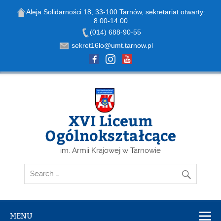
Aleja Solidarności 18, 33-100 Tarnów, sekretariat otwarty:
8.00-14.00
Open toolbar
(014) 688-90-55
sekret16lo@umt.tarnow.pl
Skip
to
content
XVI Liceum
Ogólnokształcące
im. Armii Krajowej w Tarnowie
MENU