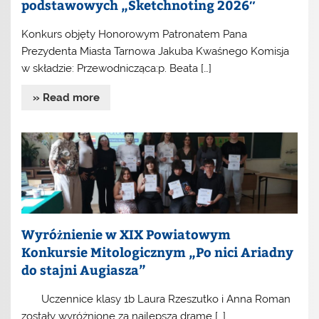
podstawowych „Sketchnoting 2026″
Konkurs objęty Honorowym Patronatem Pana
Prezydenta Miasta Tarnowa Jakuba Kwaśnego Komisja
w składzie: Przewodnicząca:p. Beata […]
» Read more
Wyróżnienie w XIX Powiatowym
Konkursie Mitologicznym „Po nici Ariadny
do stajni Augiasza”
Uczennice klasy 1b Laura Rzeszutko i Anna Roman
zostały wyróżnione za najlepszą dramę […]