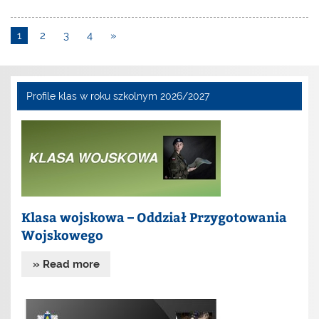
1
2
3
4
»
Profile klas w roku szkolnym 2026/2027
Klasa wojskowa – Oddział Przygotowania
Wojskowego
» Read more