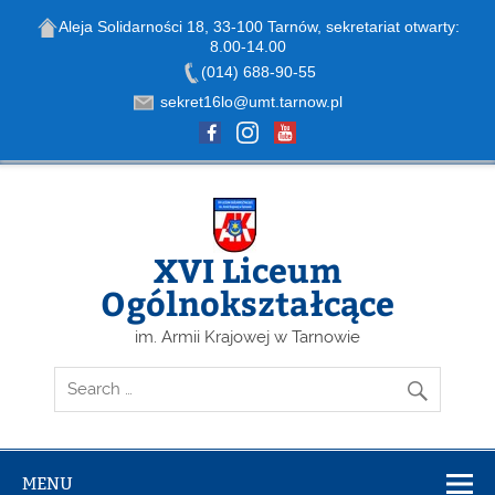
Aleja Solidarności 18, 33-100 Tarnów, sekretariat otwarty:
8.00-14.00
Open toolbar
(014) 688-90-55
sekret16lo@umt.tarnow.pl
Skip
to
content
XVI Liceum
Ogólnokształcące
im. Armii Krajowej w Tarnowie
MENU