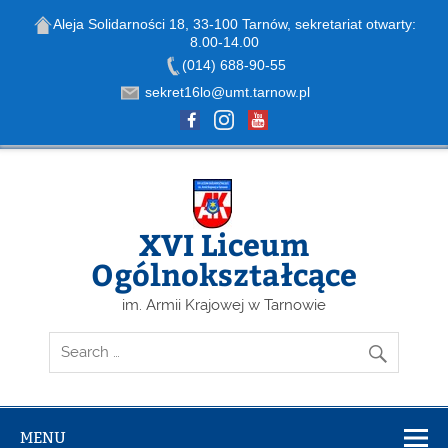
Aleja Solidarności 18, 33-100 Tarnów, sekretariat otwarty:
8.00-14.00
Open toolbar
(014) 688-90-55
sekret16lo@umt.tarnow.pl
Skip
to
content
XVI Liceum
Ogólnokształcące
im. Armii Krajowej w Tarnowie
MENU