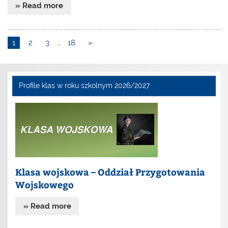
» Read more
1
2
3
…
18
»
Profile klas w roku szkolnym 2026/2027
Klasa wojskowa – Oddział Przygotowania
Wojskowego
» Read more