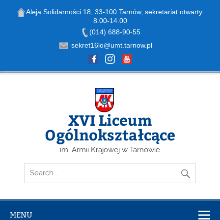
Aleja Solidarności 18, 33-100 Tarnów, sekretariat otwarty:
8.00-14.00
Open toolbar
(014) 688-90-55
sekret16lo@umt.tarnow.pl
Skip
to
content
XVI Liceum
Ogólnokształcące
im. Armii Krajowej w Tarnowie
MENU