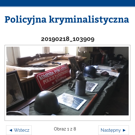
Policyjna kryminalistyczna
20190218_103909
Obraz 1 z 8
◄ Wstecz
Następny ►