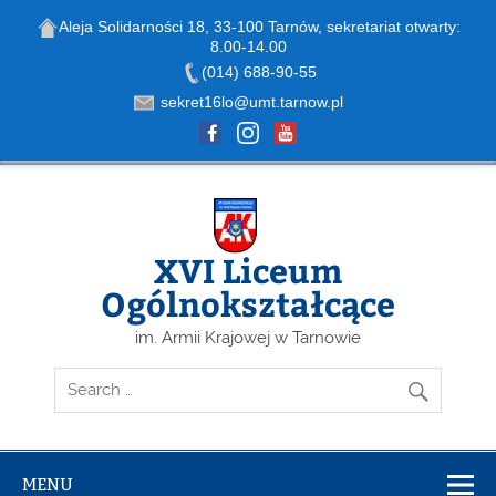
Aleja Solidarności 18, 33-100 Tarnów, sekretariat otwarty:
8.00-14.00
Open toolbar
(014) 688-90-55
sekret16lo@umt.tarnow.pl
Skip
to
content
XVI Liceum
Ogólnokształcące
im. Armii Krajowej w Tarnowie
MENU