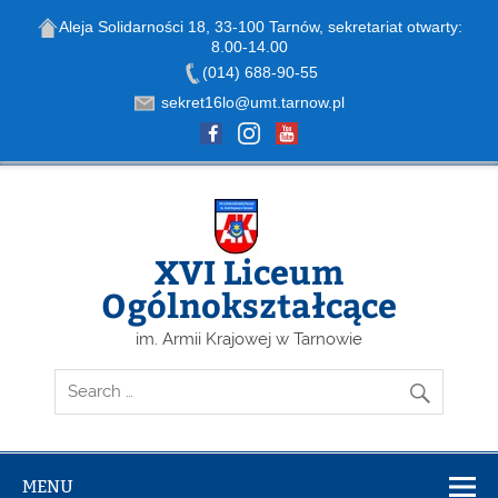
Aleja Solidarności 18, 33-100 Tarnów, sekretariat otwarty:
8.00-14.00
Open toolbar
(014) 688-90-55
sekret16lo@umt.tarnow.pl
Skip
to
content
XVI Liceum
Ogólnokształcące
im. Armii Krajowej w Tarnowie
MENU