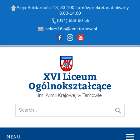
Aleja Solidarności 18, 33-100 Tarnów, sekretariat otwarty:
8.00-14.00
Open toolbar
(014) 688-90-55
sekret16lo@umt.tarnow.pl
Skip
to
content
XVI Liceum
Ogólnokształcące
im. Armii Krajowej w Tarnowie
MENU