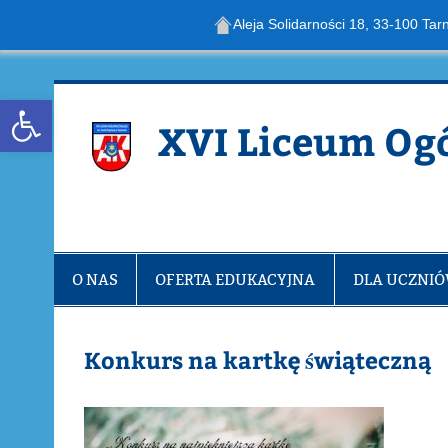
Aleja Solidarności 18, 33-100 Tar
Skip
to
content
Open toolbar
XVI Liceum Og
O NAS
OFERTA EDUKACYJNA
DLA UCZNI
Konkurs na kartkę świąteczną