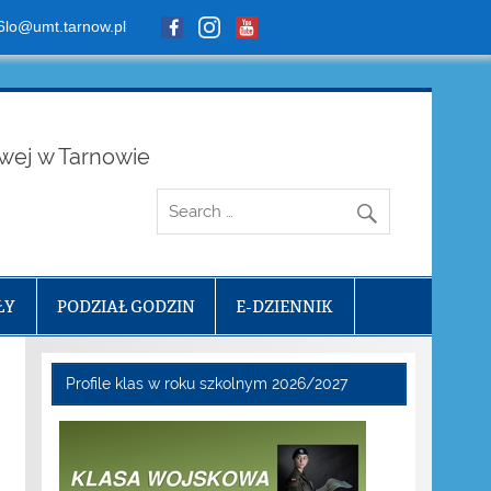
6lo@umt.tarnow.pl
owej w Tarnowie
ŁY
PODZIAŁ GODZIN
E-DZIENNIK
Profile klas w roku szkolnym 2026/2027