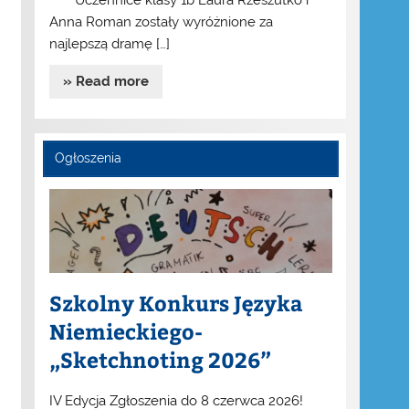
Uczennice klasy 1b Laura Rzeszutko i
Anna Roman zostały wyróżnione za
najlepszą dramę […]
» Read more
Ogłoszenia
Szkolny Konkurs Języka
Niemieckiego-
„Sketchnoting 2026”
IV Edycja Zgłoszenia do 8 czerwca 2026!