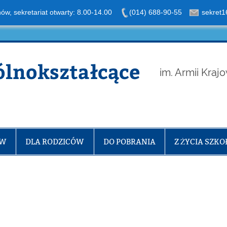
nów, sekretariat otwarty: 8.00-14.00
(014) 688-90-55
sekret1
ólnokształcące
im. Armii Kraj
ÓW
DLA RODZICÓW
DO POBRANIA
Z ŻYCIA SZKO