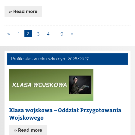
» Read more
«
1
2
3
4
…
9
»
Profile klas w roku szkolnym 2026/2027
Klasa wojskowa – Oddział Przygotowania
Wojskowego
» Read more