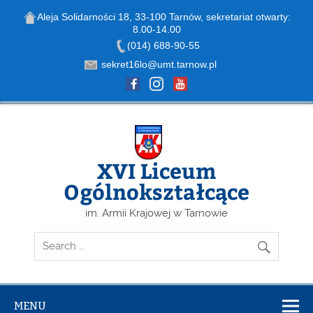
Aleja Solidarności 18, 33-100 Tarnów, sekretariat otwarty:
8.00-14.00
Open toolbar
(014) 688-90-55
sekret16lo@umt.tarnow.pl
Skip
to
content
XVI Liceum
Ogólnokształcące
im. Armii Krajowej w Tarnowie
MENU